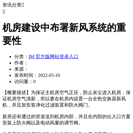
资讯分类


机房建设中布署新风系统的重
要性
分类：
IM·官方版网站登录入口
作者：
来源：
发布时间：
2022-05-10
访问量：
0
【概要描述】
为保证主机房空气正压，防止灰尘进入机房，保
证机房空气清新，所以要在机房内设置一台全热交换器新风
机，并且加安装净化过滤装置和防火阀门。
新房还有通过的管道送到机房内部，并且在内部的出入口方案
安装上防火阀以及电动风量的调节阀。