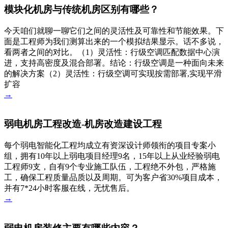
模块化机房与传统机房区别有哪些？
今天咱们就聊一聊它们之间的灵活性及可靠性和节能效果。下
面是工程师为我们测算出来的一个模拟结果显示。话不多说，
看两者之间的对比。（1）灵活性：行级空调匹配数据中心演
进，支持高密度及混合部署。结论：行级空调是一种面向未来
的解决方案（2）灵活性：行级空调可实现按需部署,实现平滑
扩容
→
弱电机房工程改造-机房改造建设工程
每个弱电智能化工程均成立有资深设计师领衔的项目专案小
组，拥有10年以上弱电项目经理9名，15年以上从业经验弱电
工程师9支，自有9个专业施工队伍，工程绝不外包，严格施
工，确保工程质量品质以及周期。可为客户省30%项目成本，
并有7*24小时客服在线，无忧售后。
→