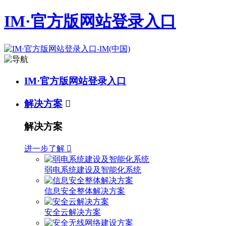
IM·官方版网站登录入口
IM·官方版网站登录入口
解决方案

解决方案
进一步了解

弱电系统建设及智能化系统
信息安全整体解决方案
安全云解决方案