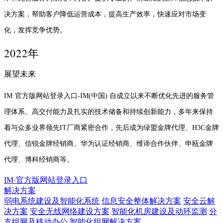
决方案，帮助客户降低运营成本，提高生产效率，快速应对市场变
化，发挥竞争优势。
2022年
展望未来
IM·官方版网站登录入口-IM(中国) 自成立以来不断优化先进的服务管
理体系、高交付能力及扎实的技术储备和持续创新能力，多年来保持
着与众多业界领先IT厂商紧密合作，先后成为绿盟金牌代理、H3C金牌
代理、信锐金牌经销商、华为认证经销商、维谛合作伙伴、申瓯金牌
代理、博科经销商等。
IM·官方版网站登录入口
解决方案
弱电系统建设及智能化系统
信息安全整体解决方案
安全云解
决方案
安全无线网络建设方案
智能化机房建设及动环监测
分
支组网及移动办公
智能化组网解决方案