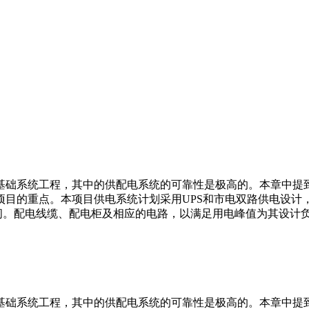
基础系统工程，其中的供配电系统的可靠性是极高的。本章中提
项目的重点。本项目供电系统计划采用UPS和市电双路供电设计
空间。配电线缆、配电柜及相应的电路，以满足用电峰值为其设计
基础系统工程，其中的供配电系统的可靠性是极高的。本章中提