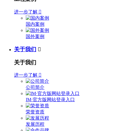
进一步了解

国内案例
国外案例
关于我们

关于我们
进一步了解

公司简介
IM·官方版网站登录入口
荣誉资质
发展历程