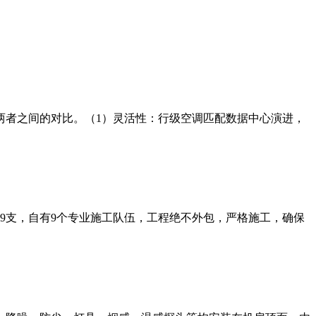
两者之间的对比。（1）灵活性：行级空调匹配数据中心演进，
师9支，自有9个专业施工队伍，工程绝不外包，严格施工，确保