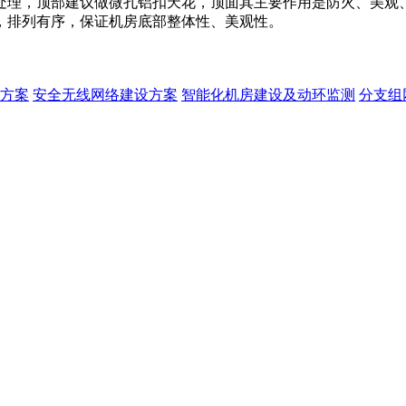
处理，顶部建议做微孔铝扣天花，顶面其主要作用是防火、美观
，排列有序，保证机房底部整体性、美观性。
方案
安全无线网络建设方案
智能化机房建设及动环监测
分支组