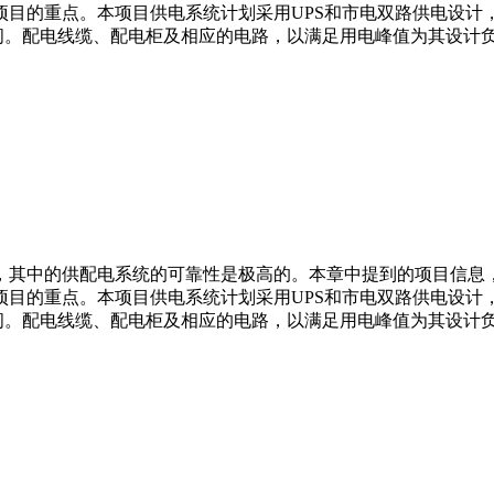
项目的重点。本项目供电系统计划采用UPS和市电双路供电设计
空间。配电线缆、配电柜及相应的电路，以满足用电峰值为其设计
，其中的供配电系统的可靠性是极高的。本章中提到的项目信息
项目的重点。本项目供电系统计划采用UPS和市电双路供电设计
空间。配电线缆、配电柜及相应的电路，以满足用电峰值为其设计