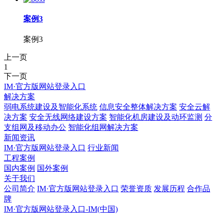
案例3
案例3
上一页
1
下一页
IM·官方版网站登录入口
解决方案
弱电系统建设及智能化系统
信息安全整体解决方案
安全云解
决方案
安全无线网络建设方案
智能化机房建设及动环监测
分
支组网及移动办公
智能化组网解决方案
新闻资讯
IM·官方版网站登录入口
行业新闻
工程案例
国内案例
国外案例
关于我们
公司简介
IM·官方版网站登录入口
荣誉资质
发展历程
合作品
牌
IM·官方版网站登录入口-IM(中国)