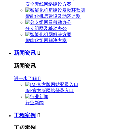
安全无线网络建设方案
智能化机房建设及动环监测
分支组网及移动办公
智能化组网解决方案
新闻资讯

新闻资讯
进一步了解

IM·官方版网站登录入口
行业新闻
工程案例

工程案例