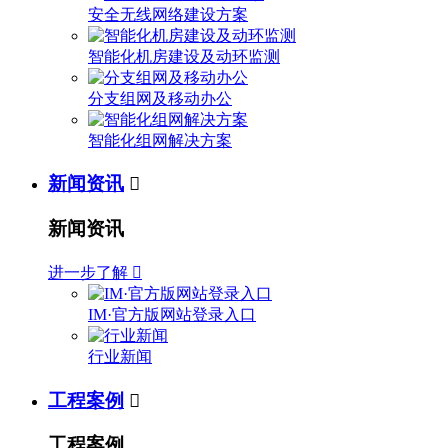
安全无线网络建设方案
智能化机房建设及动环监测
分支组网及移动办公
智能化组网解决方案
新闻资讯

新闻资讯
进一步了解

IM·官方版网站登录入口
行业新闻
工程案例

工程案例