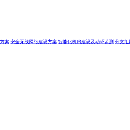
方案
安全无线网络建设方案
智能化机房建设及动环监测
分支组