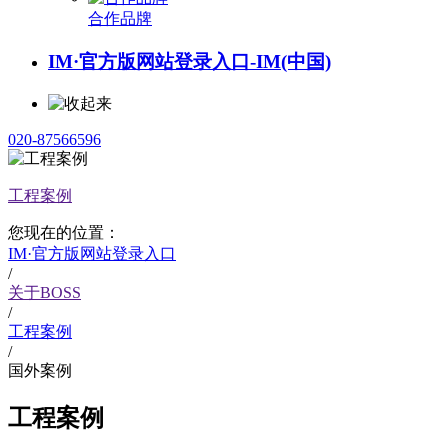
合作品牌
IM·官方版网站登录入口-IM(中国)
020-87566596
工程案例
您现在的位置：
IM·官方版网站登录入口
/
关于BOSS
/
工程案例
/
国外案例
工程案例